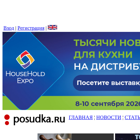
Вход
|
Регистрация
|
ГЛАВНАЯ
¦
НОВОСТИ
¦
СТАТ