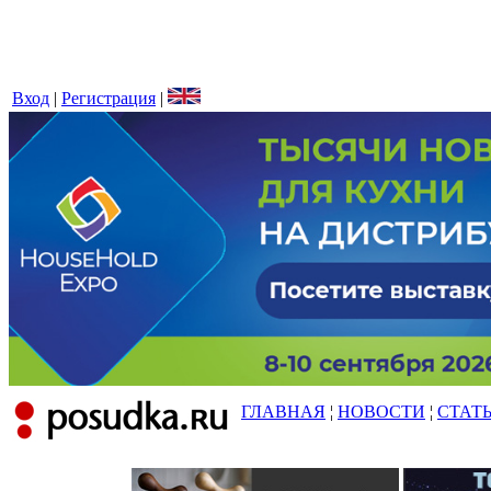
Вход
|
Регистрация
|
ГЛАВНАЯ
¦
НОВОСТИ
¦
СТАТ