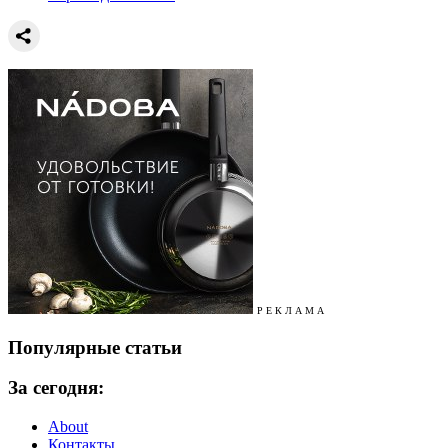
Р Е К Л А М А
Популярные статьи
За сегодня:
About
Контакты