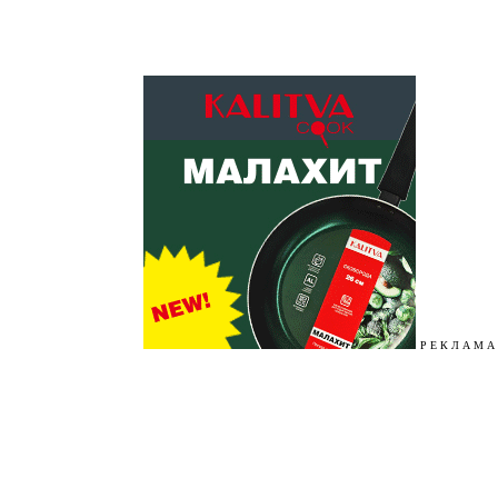
Р Е К Л А М А