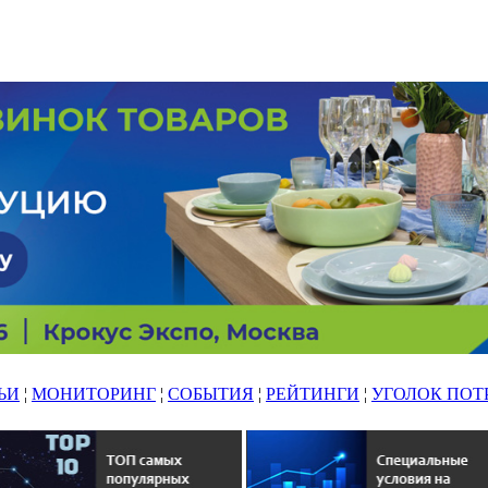
ЬИ
¦
МОНИТОРИНГ
¦
СОБЫТИЯ
¦
РЕЙТИНГИ
¦
УГОЛОК ПОТ