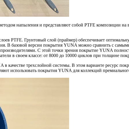
тодом напыления и представляют собой PTFE композиции на во
слоев PTFE. Грунтовый слой (праймер) обеспечивает оптималь
ания. В базовой версии покрытия YUNA можно сравнить с самы
производителями. С этой точки зрения покрытие YUNA полност
тели в своем классе: от 8000 до 10000 циклов при толщине пок
 качестве трехслойной системы. В этом варианте ресурс покры
оляют использовать покрытия YUNA для коллекций премиальног