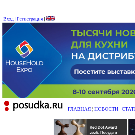
Вход
|
Регистрация
|
ГЛАВНАЯ
¦
НОВОСТИ
¦
СТАТ