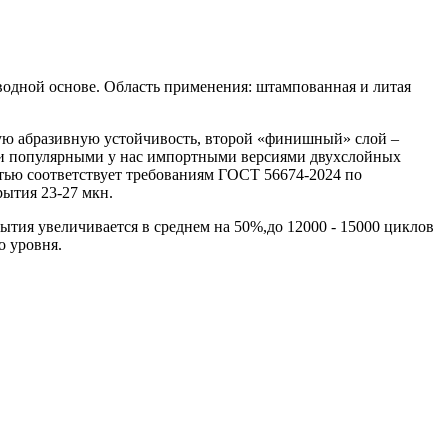
дной основе. Область применения: штампованная и литая
ную абразивную устойчивость, второй «финишный» слой –
ми популярными у нас импортными версиями двухслойных
ью соответствует требованиям ГОСТ 56674-2024 по
рытия 23-27 мкн.
тия увеличивается в среднем на 50%,до 12000 - 15000 циклов
о уровня.