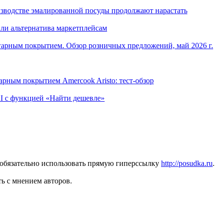
изводстве эмалированной посуды продолжают нарастать
ли альтернатива маркетплейсам
арным покрытием. Обзор розничных предложений, май 2026 г.
рным покрытием Amercook Aristo: тест-обзор
I с функцией «Найти дешевле»
 обязательно использовать прямую гиперссылку
http://posudka.ru
.
ь с мнением авторов.