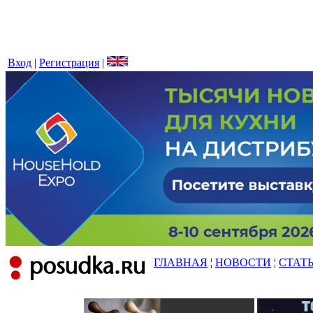
Вход
|
Регистрация
|
ГЛАВНАЯ
¦
НОВОСТИ
¦
СТАТ