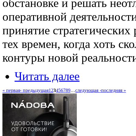
обстановке и решать нео
оперативной деятельност
принятие стратегических
тех времен, когда хоть ск
контуры новой реальности
Читать далее
« первая
‹ предыдущая
1
2
3
4
5
6
7
8
9
…
следующая ›
последняя »