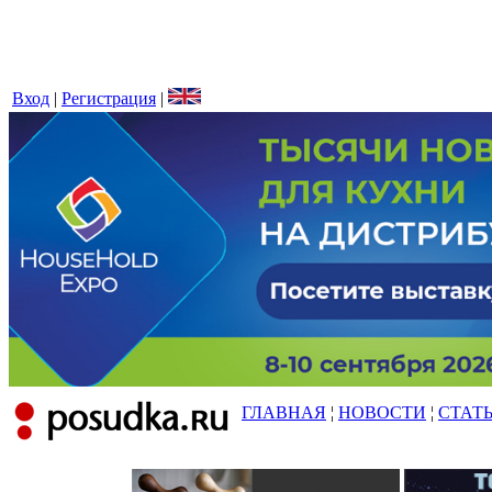
Вход
|
Регистрация
|
ГЛАВНАЯ
¦
НОВОСТИ
¦
СТАТ