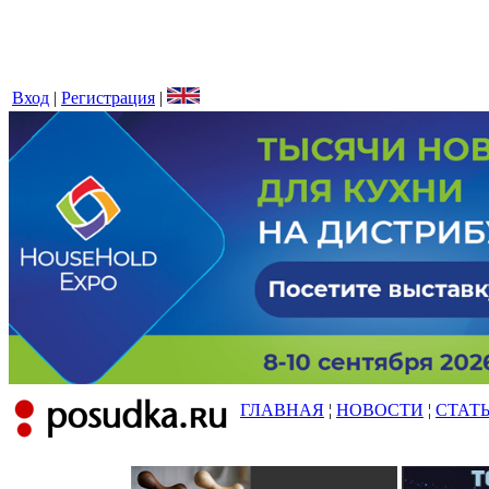
Вход
|
Регистрация
|
ГЛАВНАЯ
¦
НОВОСТИ
¦
СТАТ