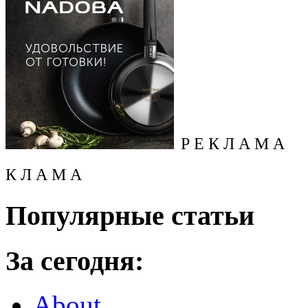
Р Е К Л А М А
К Л А М А
Популярные статьи
За сегодня:
About