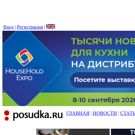
Вход
|
Регистрация
|
ГЛАВНАЯ
¦
НОВОСТИ
¦
СТАТ