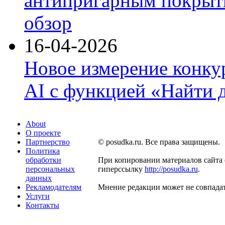
антипригарным покрыти
обзор
16-04-2026
Новое измерение конку
AI с функцией «Найти 
About
О проекте
Партнерство
© posudka.ru. Все права защищены.
Политика
обработки
При копировании материалов сайта 
персональных
гиперссылку
http://posudka.ru
.
данных
Рекламодателям
Мнение редакции может не совпадат
Услуги
Контакты