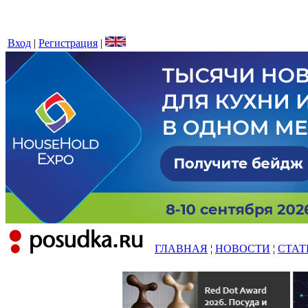
Вход
|
Регистрация
|
ГЛАВНАЯ
¦
НОВОСТИ
¦
СТАТ