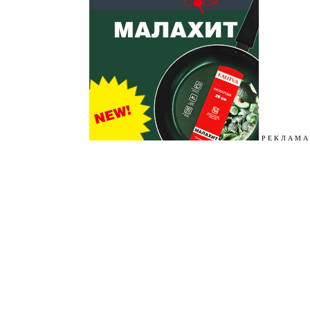
Р Е К Л А М А