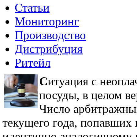
Статьи
Мониторинг
Производство
Дистрибуция
Ритейл
С
итуация с неопл
посуды, в целом ве
Число арбитражных 
текущего года, попавших 
идентично аналогичному п