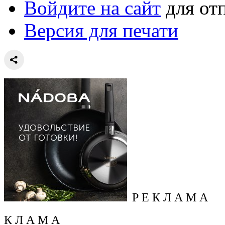
Войдите на сайт
для от
Версия для печати
Р Е К Л А М А
К Л А М А