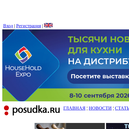
Вход
|
Регистрация
|
ГЛАВНАЯ
¦
НОВОСТИ
¦
СТАТ