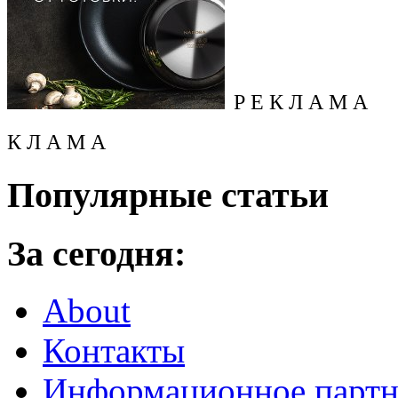
Р Е К Л А М А
К Л А М А
Популярные статьи
За сегодня:
About
Контакты
Информационное партн