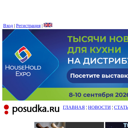
Вход
|
Регистрация
|
ГЛАВНАЯ
¦
НОВОСТИ
¦
СТАТ