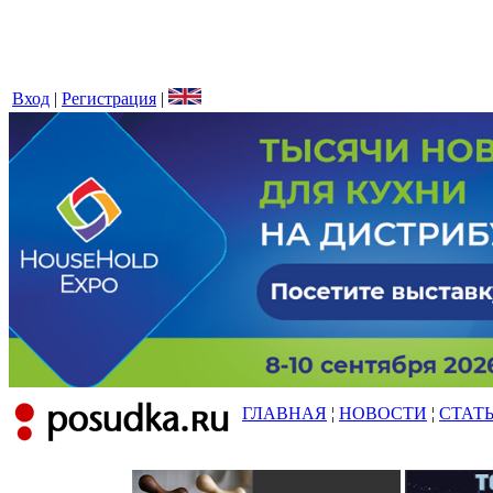
Вход
|
Регистрация
|
ГЛАВНАЯ
¦
НОВОСТИ
¦
СТАТ