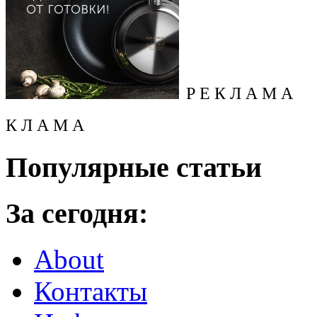
Р Е К Л А М А
К Л А М А
Популярные статьи
За сегодня:
About
Контакты