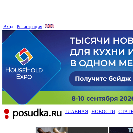
Вход
|
Регистрация
|
ГЛАВНАЯ
¦
НОВОСТИ
¦
СТАТ