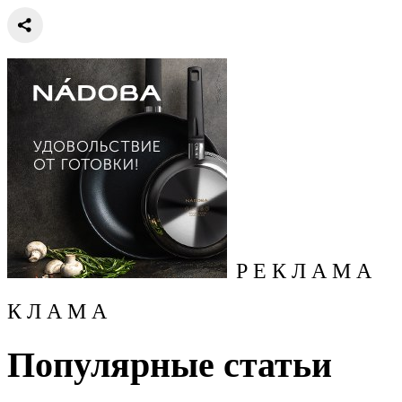
Р Е К Л А М А
К Л А М А
Популярные статьи