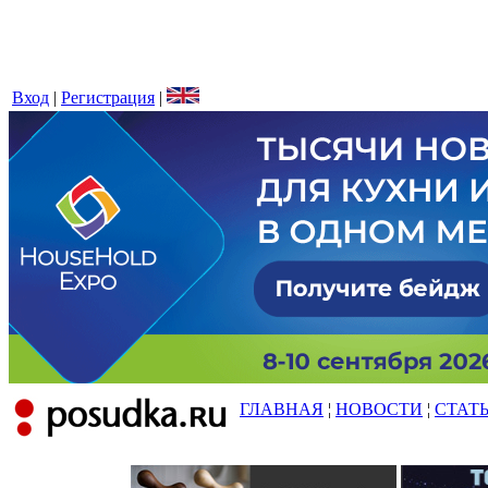
Вход
|
Регистрация
|
ГЛАВНАЯ
¦
НОВОСТИ
¦
СТАТ