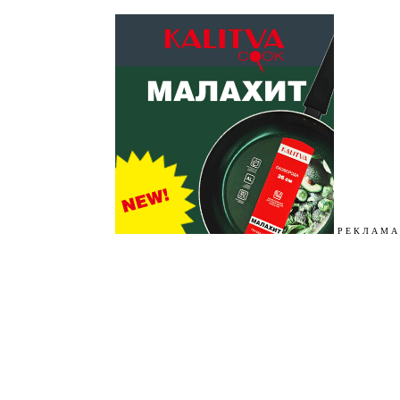
Р Е К Л А М А