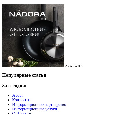
Р Е К Л А М А
Популярные статьи
За сегодня:
About
Контакты
Информационное партнерство
Информационные услуги
О Проекте