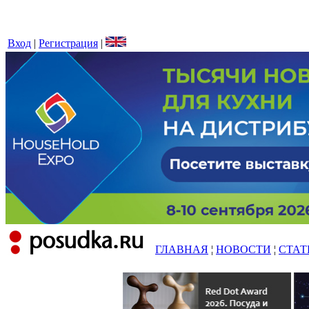
Вход
|
Регистрация
|
ГЛАВНАЯ
¦
НОВОСТИ
¦
СТАТ