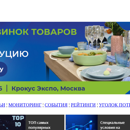
ЬИ
¦
МОНИТОРИНГ
¦
СОБЫТИЯ
¦
РЕЙТИНГИ
¦
УГОЛОК ПОТ