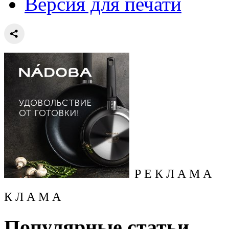
Версия для печати
Р Е К Л А М А
К Л А М А
Популярные статьи