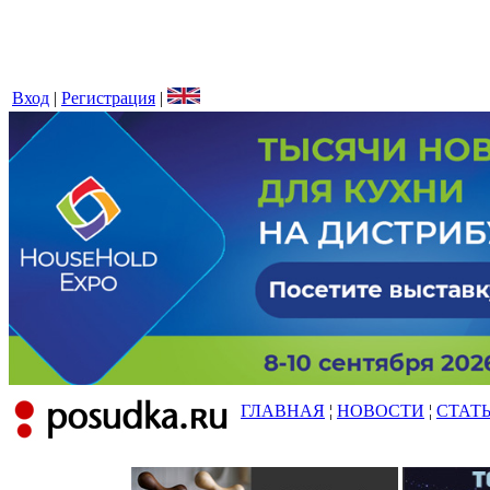
Вход
|
Регистрация
|
ГЛАВНАЯ
¦
НОВОСТИ
¦
СТАТ