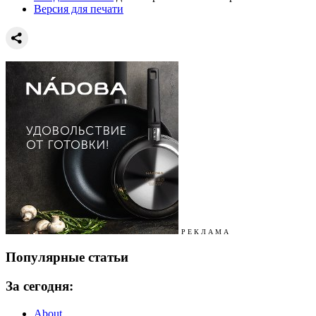
Версия для печати
Р Е К Л А М А
Популярные статьи
За сегодня:
About