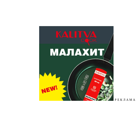
Р Е К Л А М А