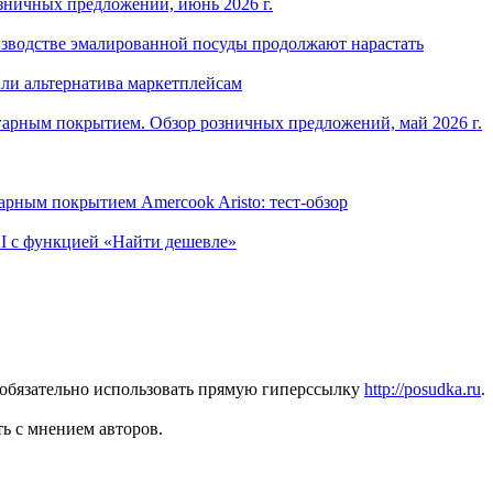
зничных предложений, июнь 2026 г.
изводстве эмалированной посуды продолжают нарастать
ли альтернатива маркетплейсам
арным покрытием. Обзор розничных предложений, май 2026 г.
рным покрытием Amercook Aristo: тест-обзор
I с функцией «Найти дешевле»
 обязательно использовать прямую гиперссылку
http://posudka.ru
.
ь с мнением авторов.