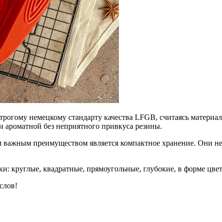
рогому немецкому стандарту качества LFGB, считаясь материало
и ароматной без неприятного привкуса резины.
им важным преимуществом является компактное хранение. Они н
и: круглые, квадратные, прямоугольные, глубокие, в форме цве
слов!