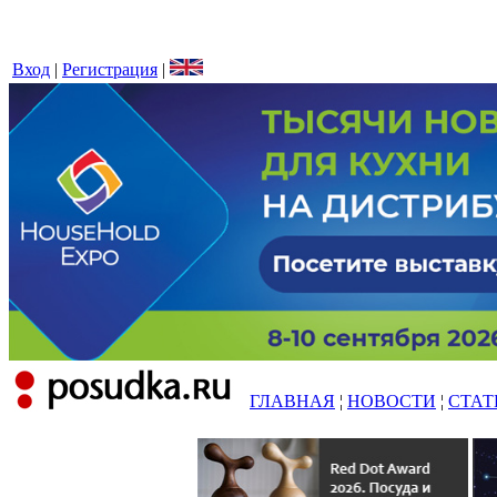
Вход
|
Регистрация
|
ГЛАВНАЯ
¦
НОВОСТИ
¦
СТАТ