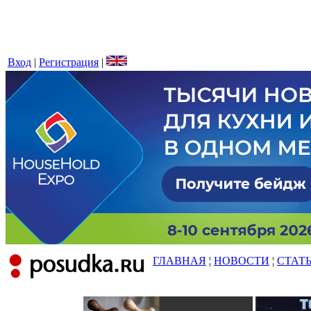
Вход
|
Регистрация
|
ГЛАВНАЯ
¦
НОВОСТИ
¦
СТАТ