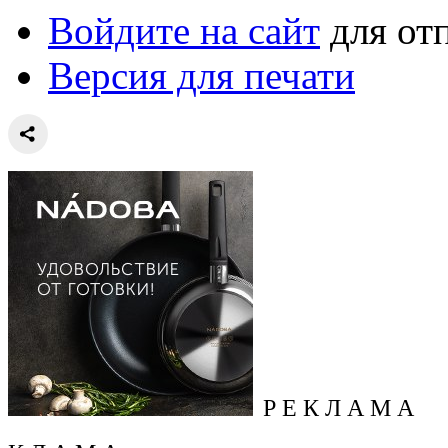
Войдите на сайт
для от
Версия для печати
Р Е К Л А М А