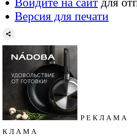
Войдите на сайт
для от
Версия для печати
Р Е К Л А М А
К Л А М А