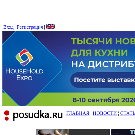
Вход
|
Регистрация
|
ГЛАВНАЯ
¦
НОВОСТИ
¦
СТАТ