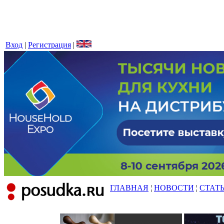
Вход
|
Регистрация
|
ГЛАВНАЯ
¦
НОВОСТИ
¦
СТАТ