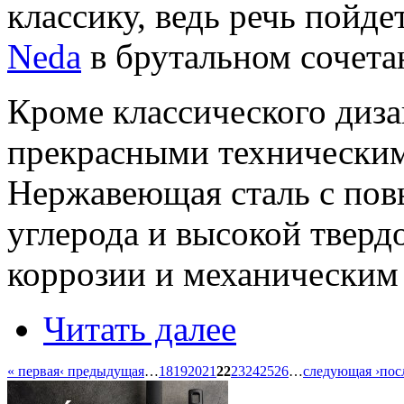
классику, ведь речь пойде
Neda
в брутальном сочета
Кроме классического диз
прекрасными техническим
Нержавеющая сталь с по
углерода и высокой тверд
коррозии и механическим
Читать далее
« первая
‹ предыдущая
…
18
19
20
21
22
23
24
25
26
…
следующая ›
пос