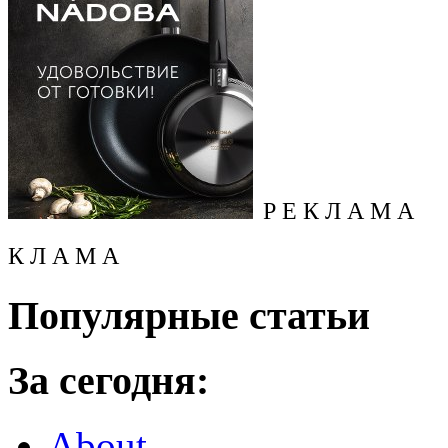
Р Е К Л А М А
К Л А М А
Популярные статьи
За сегодня:
About