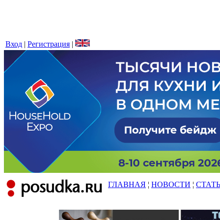
Вход
|
Регистрация
|
ГЛАВНАЯ
¦
НОВОСТИ
¦
СТАТ