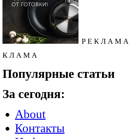
Р Е К Л А М А
К Л А М А
Популярные статьи
За сегодня:
About
Контакты