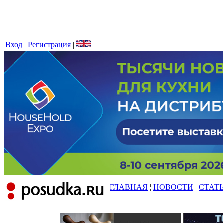
Вход
|
Регистрация
|
ГЛАВНАЯ
¦
НОВОСТИ
¦
СТАТ