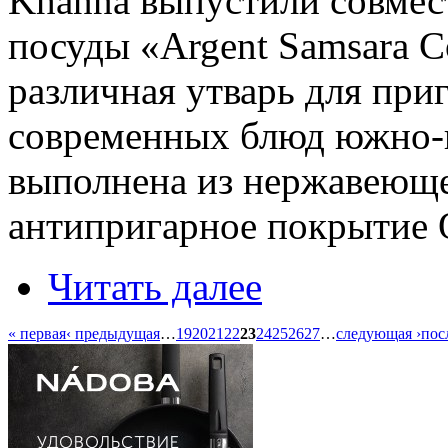
Khanna выпустили совме
посуды «Argent Samsara C
различная утварь для при
современных блюд южно-
выполнена из нержавеющей
антипригарное покрытие 
Читать далее
« первая
‹ предыдущая
…
19
20
21
22
23
24
25
26
27
…
следующая ›
пос