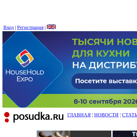
Вход
|
Регистрация
|
ГЛАВНАЯ
¦
НОВОСТИ
¦
СТАТ