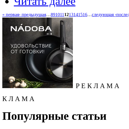
Читать далее
« первая
‹ предыдущая
…
8
9
10
11
12
13
14
15
16
…
следующая ›
после
Р Е К Л А М А
К Л А М А
Популярные статьи