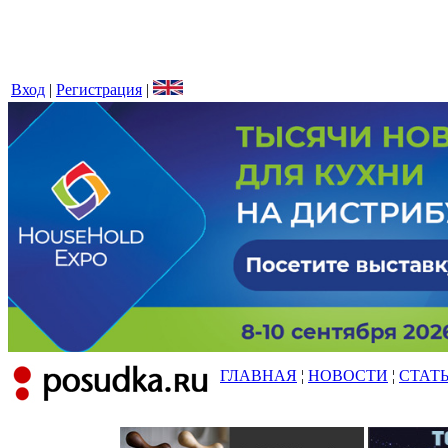
Вход
|
Регистрация
|
ГЛАВНАЯ
¦
НОВОСТИ
¦
СТАТ