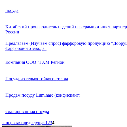
посуда
Китайский производитель изделий из керамики ищет партнер
России
Предлагаем (Изучаем спрос) фарфоровую продукцию "Добру
фарфорового завода"
Компания ООО "ГХМ-Регион"
Посуда из термостойкого стекла
Продам посуду Luminarc (конфискант)
эмалированная посуда
« первая
‹ предыдущая
1
2
3
4