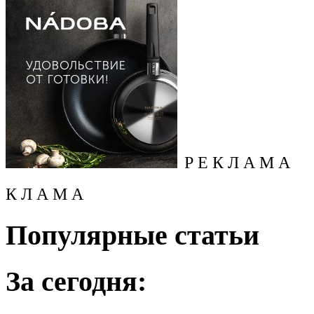
Р Е К Л А М А
К Л А М А
Популярные статьи
За сегодня: