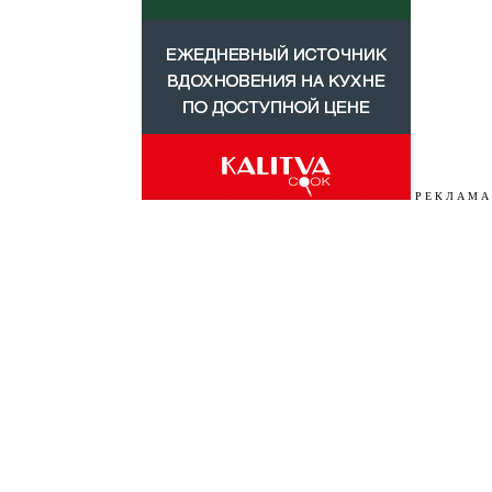
Р Е К Л А М А