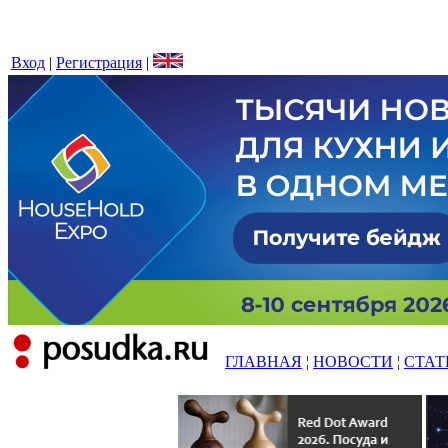
Вход
|
Регистрация
|
ГЛАВНАЯ
¦
НОВОСТИ
¦
СТАТ