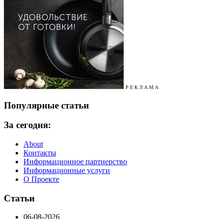
Р Е К Л А М А
Популярные статьи
За сегодня:
About
Контакты
Информационное партнерство
Информационные услуги
О Проекте
Статьи
06-08-2026