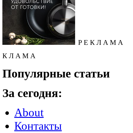
Р Е К Л А М А
К Л А М А
Популярные статьи
За сегодня:
About
Контакты