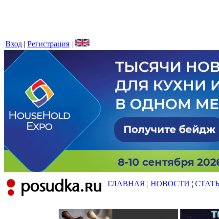
Вход
|
Регистрация
|
ГЛАВНАЯ
¦
НОВОСТИ
¦
СТАТ