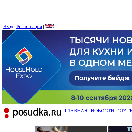
Вход
|
Регистрация
|
ГЛАВНАЯ
¦
НОВОСТИ
¦
СТАТ