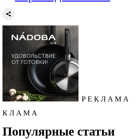
Р Е К Л А М А
К Л А М А
Популярные статьи