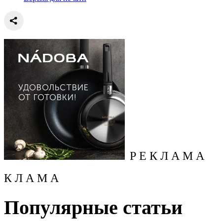
Р Е К Л А М А
К Л А М А
Популярные статьи