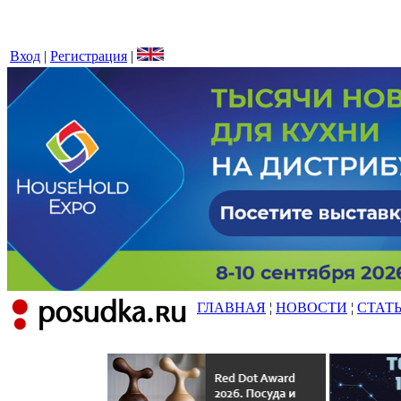
Вход
|
Регистрация
|
ГЛАВНАЯ
¦
НОВОСТИ
¦
СТАТ