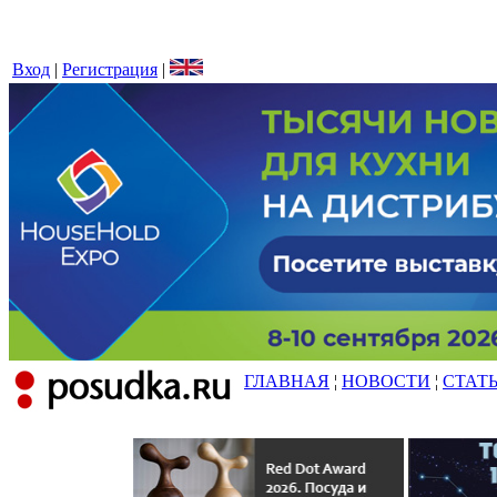
Вход
|
Регистрация
|
ГЛАВНАЯ
¦
НОВОСТИ
¦
СТАТ