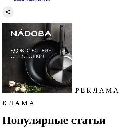
Р Е К Л А М А
К Л А М А
Популярные статьи