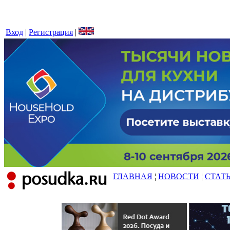
Вход
|
Регистрация
|
ГЛАВНАЯ
¦
НОВОСТИ
¦
СТАТ