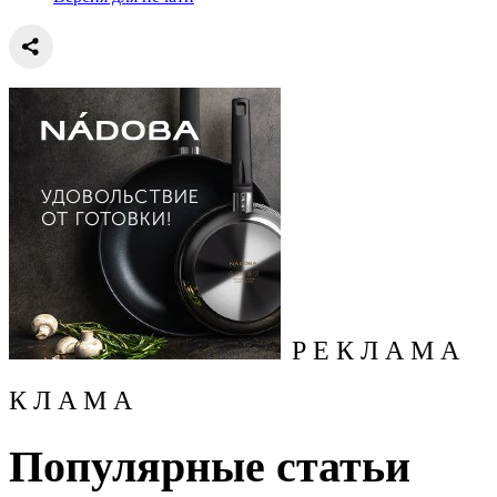
Р Е К Л А М А
К Л А М А
Популярные статьи