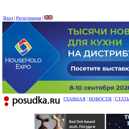
Вход
|
Регистрация
|
ГЛАВНАЯ
¦
НОВОСТИ
¦
СТАТ