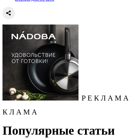
Р Е К Л А М А
К Л А М А
Популярные статьи