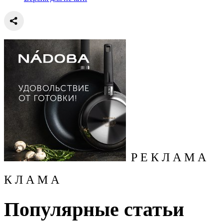
Р Е К Л А М А
К Л А М А
Популярные статьи