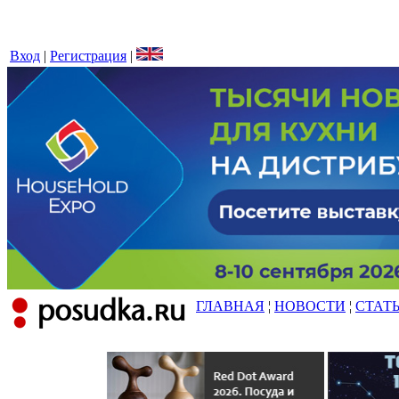
Вход
|
Регистрация
|
ГЛАВНАЯ
¦
НОВОСТИ
¦
СТАТ