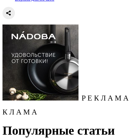
Р Е К Л А М А
К Л А М А
Популярные статьи