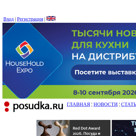
Вход
|
Регистрация
|
ГЛАВНАЯ
¦
НОВОСТИ
¦
СТАТ