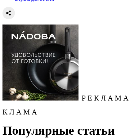
Р Е К Л А М А
К Л А М А
Популярные статьи