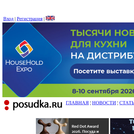
Вход
|
Регистрация
|
ГЛАВНАЯ
¦
НОВОСТИ
¦
СТАТ