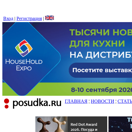
Вход
|
Регистрация
|
ГЛАВНАЯ
¦
НОВОСТИ
¦
СТАТ