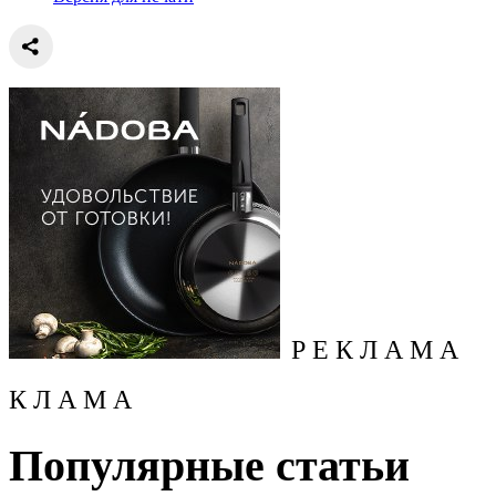
Р Е К Л А М А
К Л А М А
Популярные статьи