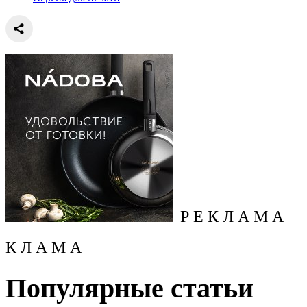
Р Е К Л А М А
К Л А М А
Популярные статьи