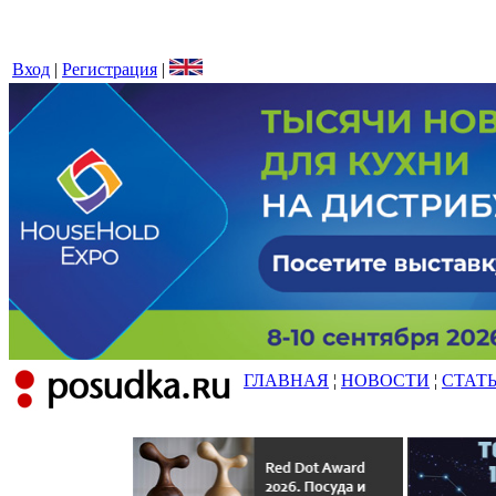
Вход
|
Регистрация
|
ГЛАВНАЯ
¦
НОВОСТИ
¦
СТАТ