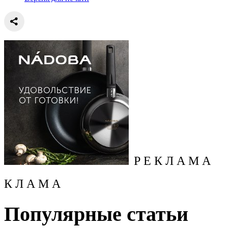
Р Е К Л А М А
К Л А М А
Популярные статьи