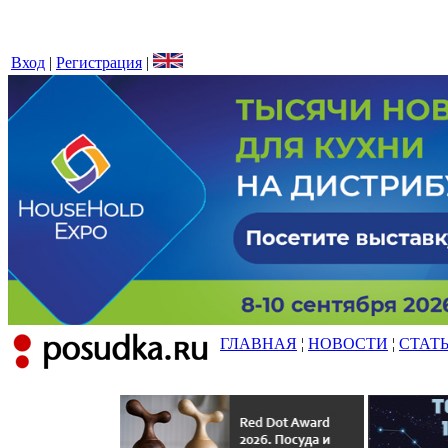
Вход
|
Регистрация
|
ГЛАВНАЯ
¦
НОВОСТИ
¦
СТАТ