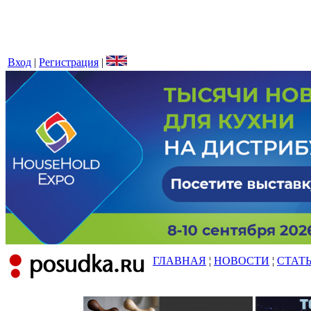
Вход
|
Регистрация
|
ГЛАВНАЯ
¦
НОВОСТИ
¦
СТАТ