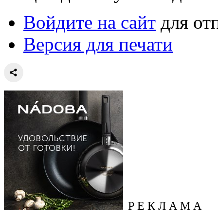
Войдите на сайт
для от
Версия для печати
Р Е К Л А М А