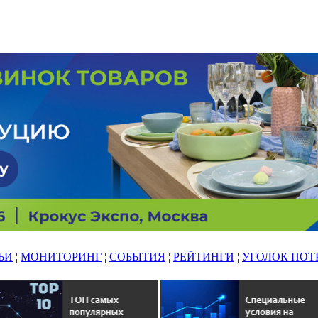
ЬИ
¦
МОНИТОРИНГ
¦
СОБЫТИЯ
¦
РЕЙТИНГИ
¦
УГОЛОК ПОТ