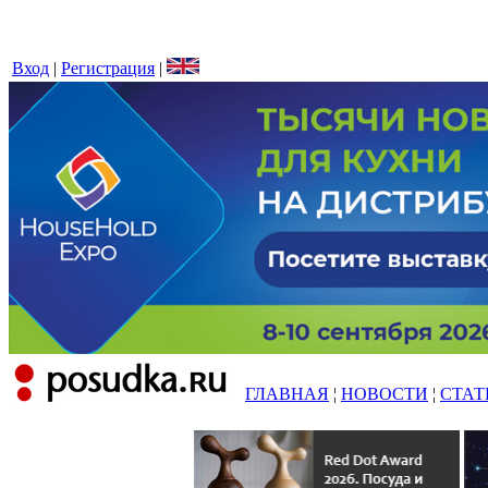
Вход
|
Регистрация
|
ГЛАВНАЯ
¦
НОВОСТИ
¦
СТАТ