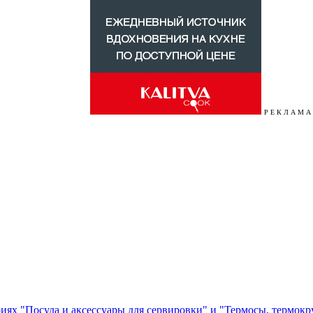
Р Е К Л А М А
ориях "Посуда и аксессуары для сервировки" и "Термосы, термок