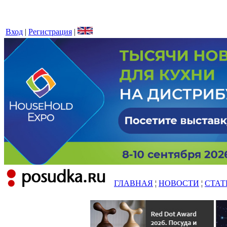
Вход
|
Регистрация
|
ГЛАВНАЯ
¦
НОВОСТИ
¦
СТАТ