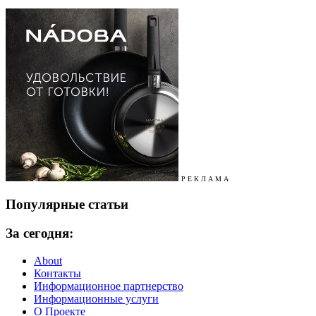
Р Е К Л А М А
Популярные статьи
За сегодня:
About
Контакты
Информационное партнерство
Информационные услуги
О Проекте