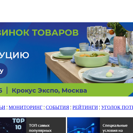
ЬИ
¦
МОНИТОРИНГ
¦
СОБЫТИЯ
¦
РЕЙТИНГИ
¦
УГОЛОК ПОТ