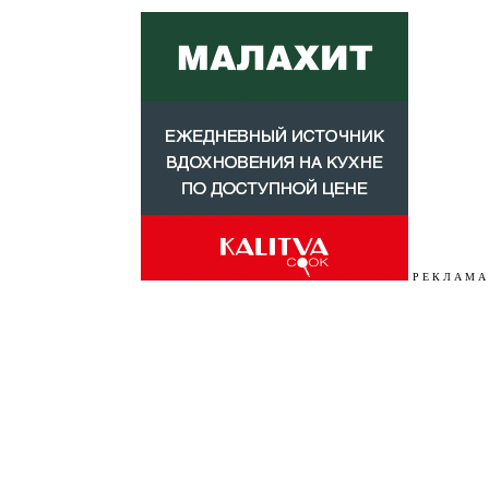
Р Е К Л А М А