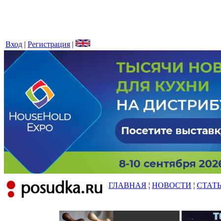
Вход
|
Регистрация
|
ГЛАВНАЯ
¦
НОВОСТИ
¦
СТАТ