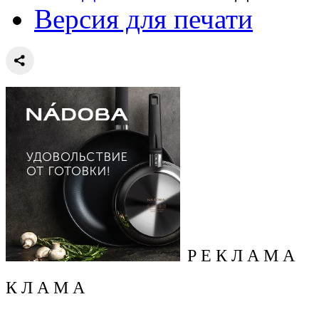
Версия для печати
Р Е К Л А М А
К Л А М А