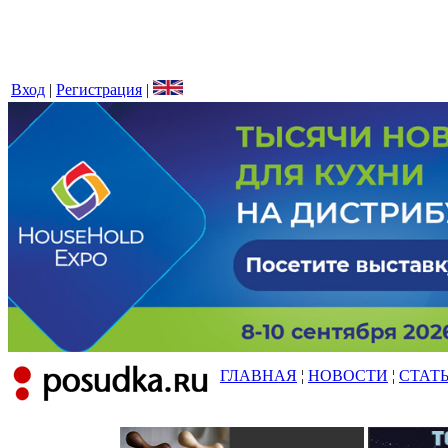
Вход
|
Регистрация
|
ГЛАВНАЯ
¦
НОВОСТИ
¦
СТАТ