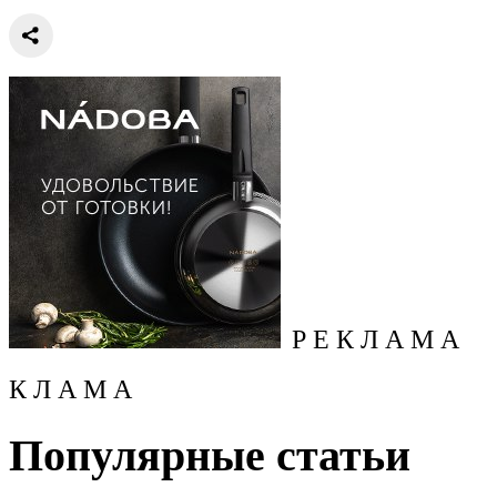
Р Е К Л А М А
К Л А М А
Популярные статьи