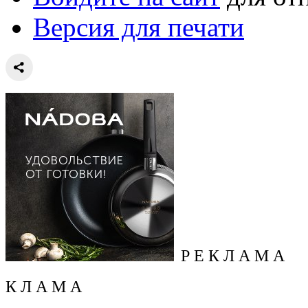
Версия для печати
Р Е К Л А М А
К Л А М А