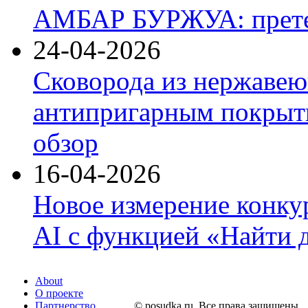
АМБАР БУРЖУА: прете
24-04-2026
Сковорода из нержавею
антипригарным покрыти
обзор
16-04-2026
Новое измерение конку
AI с функцией «Найти 
About
О проекте
Партнерство
© posudka.ru. Все права защищены.