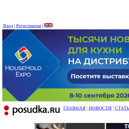
Вход
|
Регистрация
|
ГЛАВНАЯ
¦
НОВОСТИ
¦
СТАТ