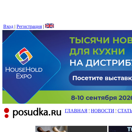
Вход
|
Регистрация
|
ГЛАВНАЯ
¦
НОВОСТИ
¦
СТАТ