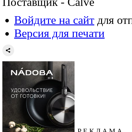
Поставщик - Calve
Войдите на сайт
для от
Версия для печати
Р Е К Л А М А