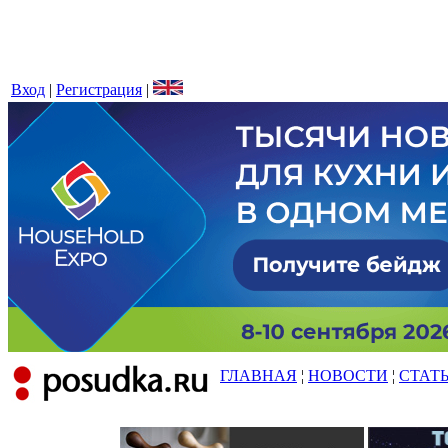
Вход
|
Регистрация
|
ГЛАВНАЯ
¦
НОВОСТИ
¦
СТАТ