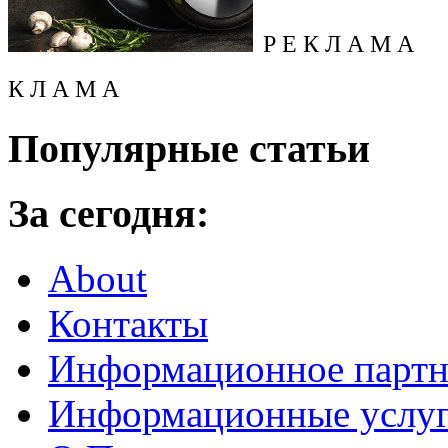
Р Е К Л А М А
К Л А М А
Популярные статьи
За сегодня:
About
Контакты
Информационное партн
Информационные услу