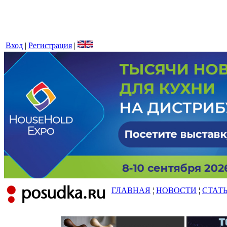
Вход
|
Регистрация
|
ГЛАВНАЯ
¦
НОВОСТИ
¦
СТАТ