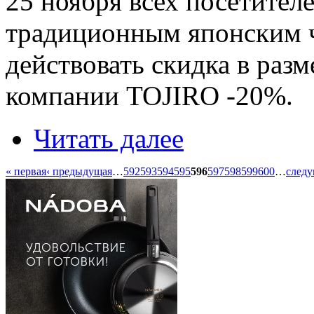
25 ноября всех посетител
традиционным японским ча
действовать скидка в раз
компании TOJIRO -20%.
Читать далее
« первая
‹ предыдущая
…
592
593
594
595
596
597
598
599
600
…
следу