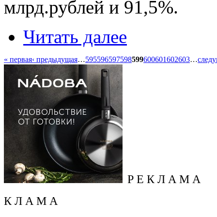
млрд.рублей и 91,5%.
Читать далее
« первая
‹ предыдущая
…
595
596
597
598
599
600
601
602
603
…
следу
Р Е К Л А М А
К Л А М А