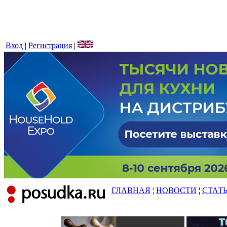
Вход
|
Регистрация
|
ГЛАВНАЯ
¦
НОВОСТИ
¦
СТАТ