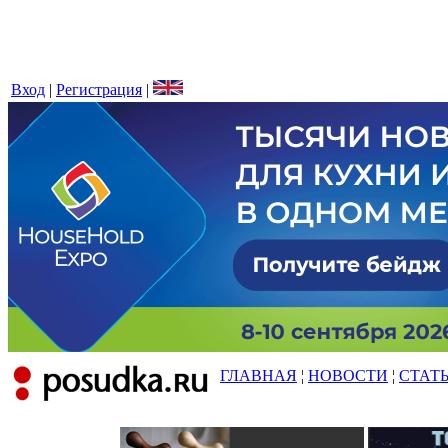
Вход
|
Регистрация
|
ГЛАВНАЯ
¦
НОВОСТИ
¦
СТАТ