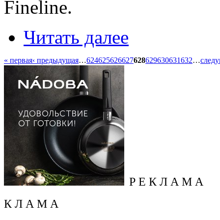
Fineline.
Читать далее
« первая
‹ предыдущая
…
624
625
626
627
628
629
630
631
632
…
следу
Р Е К Л А М А
К Л А М А