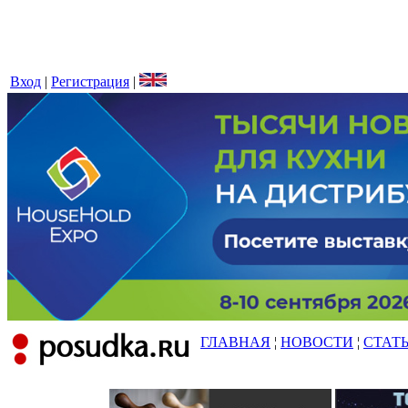
Вход
|
Регистрация
|
ГЛАВНАЯ
¦
НОВОСТИ
¦
СТАТ