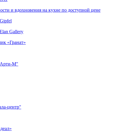
сти и вдохновения на кухне по доступной цене
Gipfel
lan Gallery
ник «Гранат»
"Арти-М"
ала-центр"
Идеал»