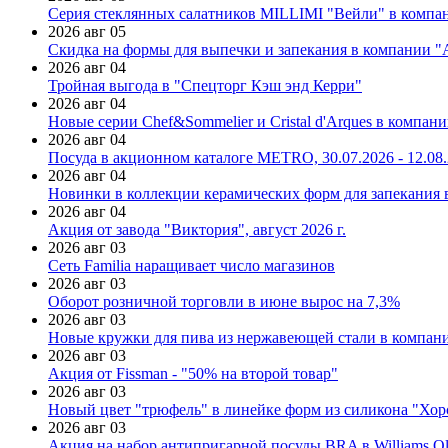
Серия стеклянных салатников MILLIMI "Вейли" в компан
2026 авг 05
Скидка на формы для выпечки и запекания в компании 
2026 авг 04
Тройная выгода в "Спецторг Кэш энд Керри"
2026 авг 04
Новые серии Chef&Sommelier и Cristal d'Arques в компан
2026 авг 04
Посуда в акционном каталоге METRO, 30.07.2026 - 12.08
2026 авг 04
Новинки в коллекции керамических форм для запекания
2026 авг 04
Акция от завода "Виктория", август 2026 г.
2026 авг 03
Сеть Familia наращивает число магазинов
2026 авг 03
Оборот розничной торговли в июне вырос на 7,3%
2026 авг 03
Новые кружки для пива из нержавеющей стали в компан
2026 авг 03
Акция от Fissman - "50% на второй товар"
2026 авг 03
Новый цвет "трюфель" в линейке форм из силикона "Хор
2026 авг 03
Акция на набор антипригарной посуды BRA в Williams Ol