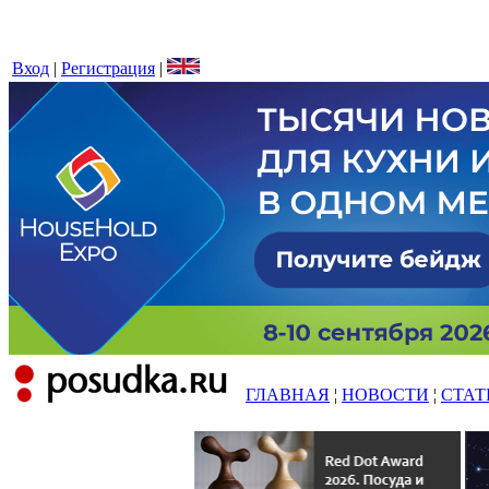
Вход
|
Регистрация
|
ГЛАВНАЯ
¦
НОВОСТИ
¦
СТАТ