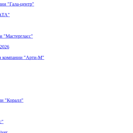
ии "Гала-центр"
"АТА"
ии "Мастергласс"
.2026
 в компании "Арти-М"
ии "Коралл"
с"
iver