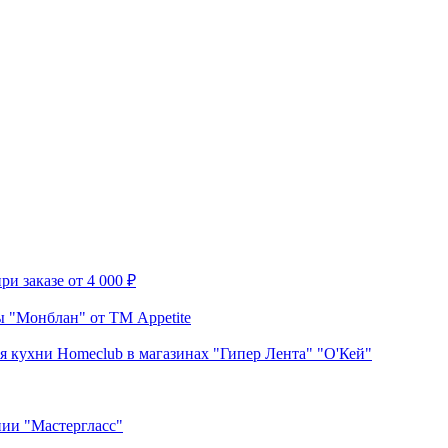
и заказе от 4 000 ₽
 "Монблан" от ТМ Appetite
я кухни Homeclub в магазинах "Гипер Лента" "О'Кей"
нии "Мастергласс"