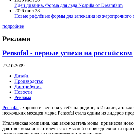
Идеи дизайна. Форма для льда Nospilla от Dreamfarm
2026 июл 28
Новые рифлёные формы для запекания из жаропрочного 
подробнее
Реклама
Pensofal - первые успехи на российском
27-10-2009
Дизайн
Производство
Дистрибуция
Новости
Реклама
Pensofal
- хорошо известная у себя на родине, в Италии, а так
нескольких месяцев марка Pensofal стала одним из лидеров про
Итальянская компания, как законодатель моды, привнесла нов
дают возможность отвлечься от мыслей о повседневности приго
использовать посуду на протяжении многих лет.