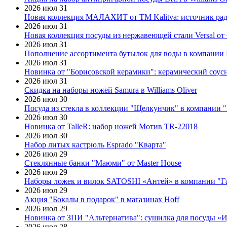
2026 июл 31
Новая коллекция МАЛАХИТ от ТМ Kalitva: источник радо
2026 июл 31
Новая коллекция посуды из нержавеющей стали Versal от 
2026 июл 31
Пополнение ассортимента бутылок для воды в компании E
2026 июл 31
Новинка от "Борисовской керамики": керамический соус
2026 июл 31
Скидка на наборы ножей Samura в Williams Oliver
2026 июл 30
Посуда из стекла в коллекции "Щелкунчик" в компании 
2026 июл 30
Новинка от TalleR: набор ножей Мотив TR-22018
2026 июл 30
Набор литых кастрюль Esprado "Кварта"
2026 июл 29
Стеклянные банки "Маюми" от Master House
2026 июл 29
Наборы ложек и вилок SATOSHI «Антей» в компании "Г
2026 июл 29
Акция "Бокалы в подарок" в магазинах Hoff
2026 июл 29
Новинка от ЗПИ "Альтернатива": сушилка для посуды «
2026 июл 28