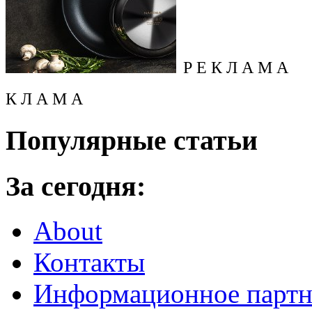
Р Е К Л А М А
К Л А М А
Популярные статьи
За сегодня:
About
Контакты
Информационное партн