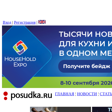
Вход
|
Регистрация
|
ГЛАВНАЯ
¦
НОВОСТИ
¦
СТАТ